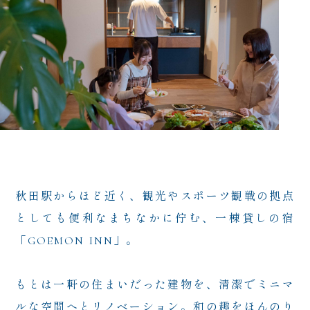
秋田駅からほど近く、
観光やスポーツ観戦の拠点
としても便利なまちなかに佇む、
一棟貸しの宿
「GOEMON INN」。
もとは一軒の住まいだった建物を、
清潔でミニマ
ルな空間へとリノベーション。
和の趣をほんのり